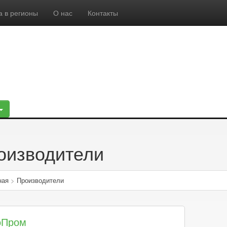
а в регионы
О нас
Контакты
оизводители
ная
>
Производители
оПром