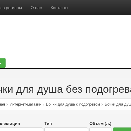
а в регионы
О нас
Контакты
чки для душа без подогрев
ная
>
Интернет-магазин
>
Бочки для душа с подогревом
>
Бочки для душ
плектация
Тип
Объем (л.)