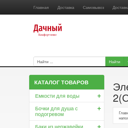
Главная
Доставка
Самовывоз
Доставк
КАТАЛОГ ТОВАРОВ
Эл
+
2(С
Емкости для воды
+
Бочки для душа с
подогревом
Глав
напо
+
Баки из нержавейки