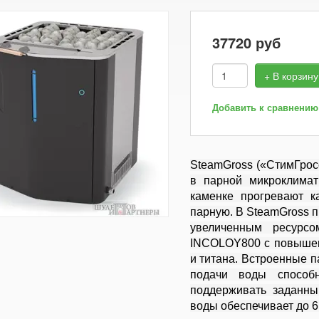
37720
руб
+ В корзину
Добавить к сравнению
SteamGross («СтимГросс
в парной микроклима
каменке прогревают к
парную. В SteamGross 
увеличенным ресурсо
INCOLOY800 с повышен
и титана. Встроенные п
подачи воды способ
поддерживать заданны
воды обеспечивает до 6