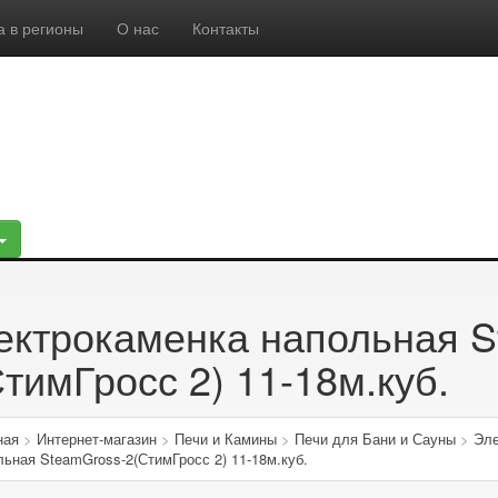
а в регионы
О нас
Контакты
ектрокаменка напольная S
тимГросс 2) 11-18м.куб.
ная
>
Интернет-магазин
>
Печи и Камины
>
Печи для Бани и Сауны
>
Эле
льная SteamGross-2(СтимГросс 2) 11-18м.куб.