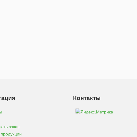
гация
Контакты
ы
лать заказ
 продукции