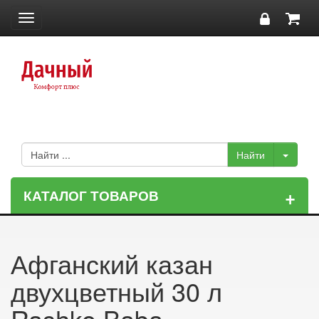
Toggle
navigation
+
КАТАЛОГ ТОВАРОВ
Афганский казан
двухцветный 30 л
Rashko Baba