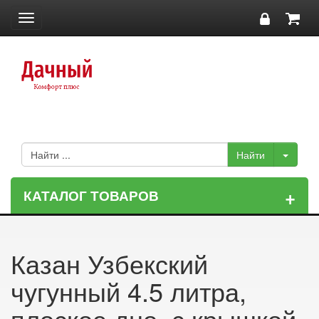
Toggle
navigation
+
КАТАЛОГ ТОВАРОВ
Казан Узбекский
чугунный 4.5 литра,
плоское дно, с крышкой