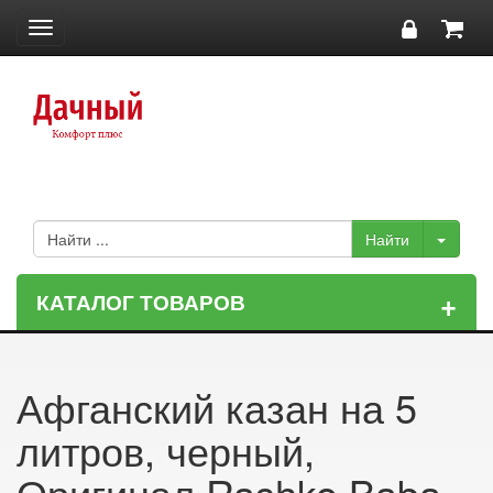
Toggle
navigation
+
КАТАЛОГ ТОВАРОВ
Афганский казан на 5
литров, черный,
Оригинал Rashko Baba