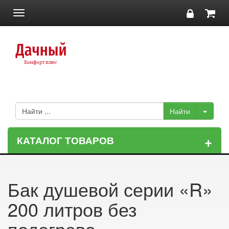
Toggle
navigation
+
КАТАЛОГ ТОВАРОВ
Бак душевой серии «R»
200 литров без
подогрева